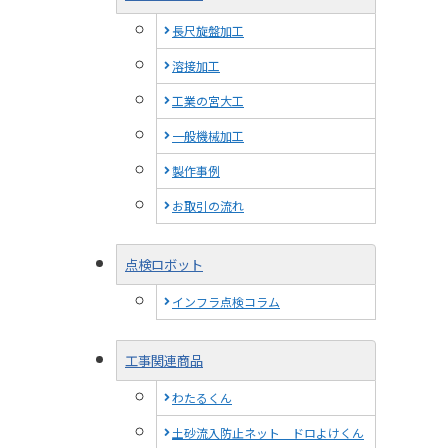
長尺旋盤加工
溶接加工
工業の宮大工
一般機械加工
製作事例
お取引の流れ
点検ロボット
インフラ点検コラム
工事関連商品
わたるくん
土砂流入防止ネット ドロよけくん