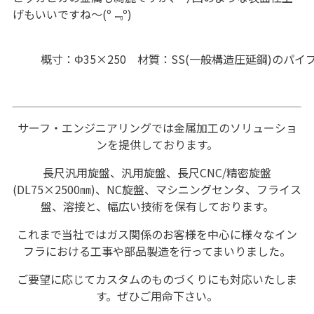
げもいいですね～(º﹃º)
概寸：Φ35×250 材質：SS(一般構造圧延鋼)のパイ
サーフ・エンジニアリングでは金属加工のソリューショ
ンを提供しております。
長尺汎用旋盤、汎用旋盤、長尺CNC/精密旋盤
(DL75×2500㎜)、NC旋盤、マシニングセンタ、フライス
盤、溶接と、幅広い技術を保有しております。
これまで当社ではガス関係のお客様を中心に様々なイン
フラにおける工事や部品製造を行ってまいりました。
ご要望に応じてカスタムのものづくりにも対応いたしま
す。ぜひご用命下さい。