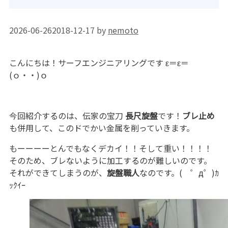
2026-06-26
2018-12-17
by
nemoto
こんにちは！サーフエンジニアリングです ε＝ε＝
(ｏ・・)ｏ
今回紹介するのは、伝家の宝刀
長尺旋盤
です！
ブレ止め
も併用して、このドでかい金属を削っていきます。
もーーーーとんでもなくデカイ！！そして重い！！！！
そのため、ブレないように加工するのが難しいのです。
それができてしまうのが、
旋盤職人
なのです。( ゜д゜)ｶ
ｯｸｲｰ