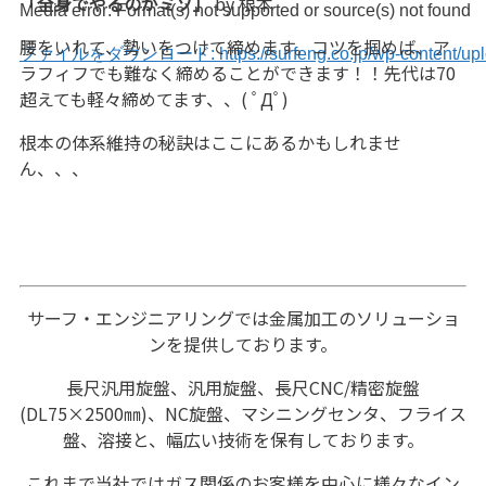
「全身でやるのがミソ」
by 根本
Media error: Format(s) not supported or source(s) not found
腰をいれて、勢いをつけて締めます。コツを掴めば、ア
ファイルをダウンロード: https://surfeng.co.jp/wp-content/upl
ラフィフでも難なく締めることができます！！先代は70
超えても軽々締めてます、、( ﾟДﾟ)
00:00
根本の体系維持の秘訣はここにあるかもしれませ
ん、、、
サーフ・エンジニアリングでは金属加工のソリューショ
ンを提供しております。
長尺汎用旋盤、汎用旋盤、長尺CNC/精密旋盤
(DL75×2500㎜)、NC旋盤、マシニングセンタ、フライス
盤、溶接と、幅広い技術を保有しております。
これまで当社ではガス関係のお客様を中心に様々なイン