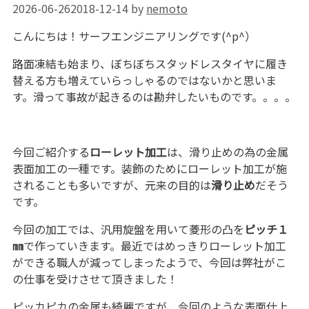
2026-06-26
2018-12-14
by
nemoto
こんにちは！サーフエンジニアリングです(^p^）
路面凍結も始まり、ぼちぼちスタッドレスタイヤに履き
替える方も増えていらっしゃるのではないかと思いま
す。滑って事故が起きるのは勘弁したいものです。。。。
今回ご紹介する
ローレット加工
は、滑り止めの為の金属
表面加工の一種です。装飾のためにローレット加工が施
されることも多いですが、元来の目的は
滑り止め
だそう
です。
今回の加工では、汎用旋盤を用いて菱形の凸を
ピッチ１
㎜
で作っていきます。最近ではめっきりローレット加工
ができる職人が減ってしまったようで、今回は弊社がこ
の仕事を受けさせて頂きました！
ピッカピカの金属も綺麗ですが、今回のような表面仕上