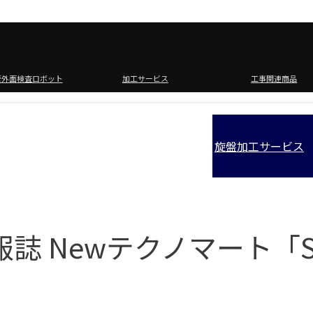
管外面検査ロボット
加工サービス
工事関連商品
旋盤加工サービス
 Newテクノマート「S