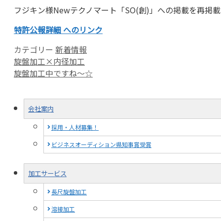
フジキン様Newテクノマート「SO(創)」への掲載を再掲
特許公報詳細 へのリンク
カテゴリー
新着情報
旋盤加工×内径加工
旋盤加工中ですね～☆
会社案内
採用・人材募集！
ビジネスオーディション県知事賞受賞
加工サービス
長尺旋盤加工
溶接加工