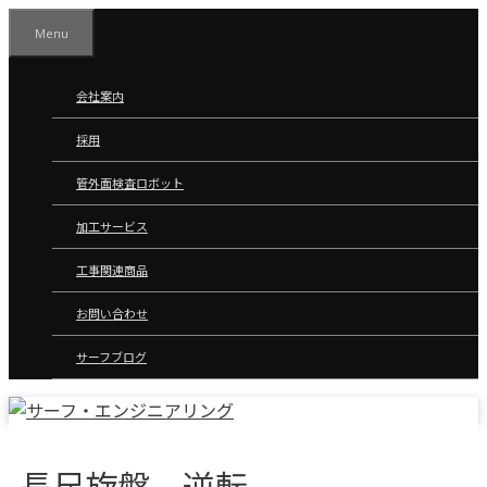
コ
Menu
ン
テ
ン
会社案内
ツ
採用
へ
ス
管外面検査ロボット
キ
ッ
加工サービス
プ
工事関連商品
お問い合わせ
サーフブログ
長尺旋盤 逆転