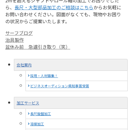
2mを超えるシャフトやロール軸の加工でお困りでした
ら、
長尺・大型部品加工のご相談はこちら
からお気軽に
お問い合わせください。図面がなくても、現物やお困り
の状況からご提案いたします。
カ
サーフブログ
テ
治具製作
ゴ
盆休み前 急遽引き取り（笑）
リ
ー
会社案内
採用・人材募集！
ビジネスオーディション県知事賞受賞
加工サービス
長尺旋盤加工
溶接加工