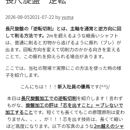
2026-08-05
2021-07-22
by
yuma
長尺旋盤の「逆転切削」とは、主軸を通常と逆方向に回
して削る方法です。
2mを超えるような細長いシャフト
は、普通に削ると刃物から逃げるように振れ（ブレ）が
出ます。回転方向を変えて切削力のかかる向きを変える
ことで、この振れを抑えられる場合があります。
ここでは、当社の現場で実際にこの方法を使った時の様
子を紹介します。
こんにちは！！！
新入社員の優馬
です(^^)/
本日は
長尺旋盤加工での逆転切削
を紹介します！言わず
もがな、
旋盤加工の肝は「芯を出すこと」＝ブレないで
加工すること
です。短くても長くてもこの原理原則は変わ
りません、、、、が！！！芯を出す技術は、長くて細い
ほど高度になります。以下の写真のような
2m越えのシャ