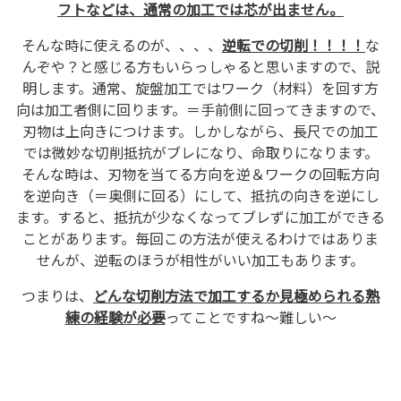
フトなどは、通常の加工では芯が出ません。
そんな時に使えるのが、、、、
逆転での切削！！！！
な
んぞや？と感じる方もいらっしゃると思いますので、説
明します。通常、旋盤加工ではワーク（材料）を回す方
向は加工者側に回ります。＝手前側に回ってきますので、
刃物は上向きにつけます。しかしながら、長尺での加工
では微妙な切削抵抗がブレになり、命取りになります。
そんな時は、刃物を当てる方向を逆＆ワークの回転方向
を逆向き（＝奥側に回る）にして、抵抗の向きを逆にし
ます。すると、抵抗が少なくなってブレずに加工ができる
ことがあります。毎回この方法が使えるわけではありま
せんが、逆転のほうが相性がいい加工もあります。
つまりは、
どんな切削方法で加工するか見極められる熟
練の経験が必要
ってことですね～難しい～