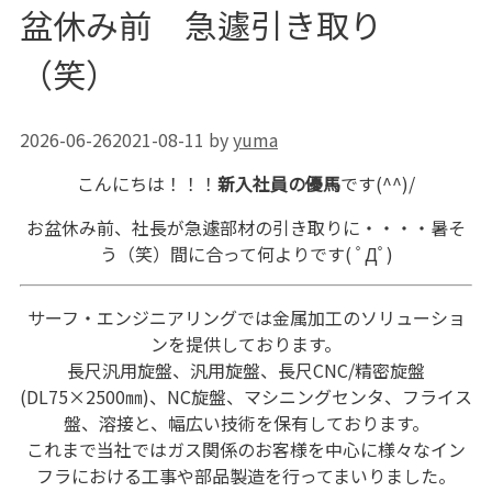
盆休み前 急遽引き取り
（笑）
2026-06-26
2021-08-11
by
yuma
こんにちは！！！
新入社員の優馬
です(^^)/
お盆休み前、社長が急遽部材の引き取りに・・・・暑そ
う（笑）間に合って何よりです( ﾟДﾟ)
サーフ・エンジニアリングでは金属加工のソリューショ
ンを提供しております。
長尺汎用旋盤、汎用旋盤、長尺CNC/精密旋盤
(DL75×2500㎜)、NC旋盤、マシニングセンタ、フライス
盤、溶接と、幅広い技術を保有しております。
これまで当社ではガス関係のお客様を中心に様々なイン
フラにおける工事や部品製造を行ってまいりました。