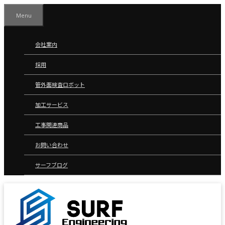
コ
Menu
ン
テ
ン
会社案内
ツ
採用
へ
ス
管外面検査ロボット
キ
ッ
加工サービス
プ
工事関連商品
お問い合わせ
サーフブログ