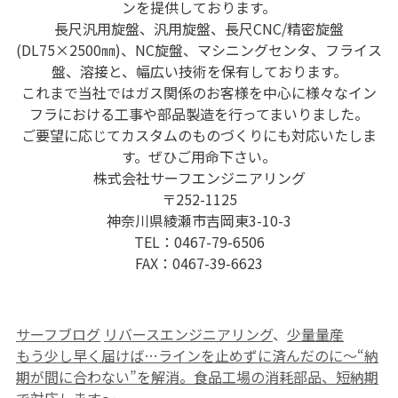
ンを提供しております。
長尺汎用旋盤、汎用旋盤、長尺CNC/精密旋盤
(DL75×2500㎜)、NC旋盤、マシニングセンタ、フライス
盤、溶接と、幅広い技術を保有しております。
これまで当社ではガス関係のお客様を中心に様々なイン
フラにおける工事や部品製造を行ってまいりました。
ご要望に応じてカスタムのものづくりにも対応いたしま
す。ぜひご用命下さい。
株式会社サーフエンジニアリング
〒252-1125
神奈川県綾瀬市吉岡東3-10-3
TEL：0467-79-6506
FAX：0467-39-6623
カ
タ
サーフブログ
リバースエンジニアリング
、
少量量産
テ
グ
もう少し早く届けば…ラインを止めずに済んだのに〜“納
ゴ
期が間に合わない”を解消。食品工場の消耗部品、短納期
リ
で対応します〜