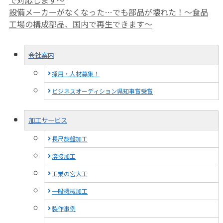
ー
設備メーカーがなくなった…でも部品が壊れた！〜食品
工場の構成部品、国内で再生できます〜
会社案内
採用・人材募集！
ビジネスオーディション県知事賞受賞
加工サービス
長尺旋盤加工
溶接加工
工業の宮大工
一般機械加工
製作事例