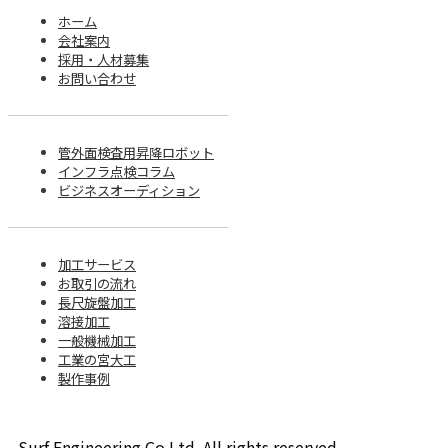
ホーム
会社案内
採用・人材募集
お問い合わせ
管外面検査用昇降ロボット
インフラ点検コラム
ビジネスオーディション
加工サービス
お取引の流れ
長尺旋盤加工
溶接加工
一般機械加工
工業の宮大工
製作事例
Surf Engineering Co.Ltd. All rights reserved.