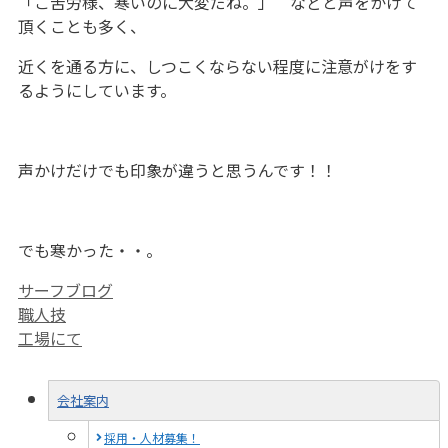
「ご苦労様、寒いのに大変だね。」 などと声をかけて
頂くことも多く、
近くを通る方に、しつこくならない程度に注意がけをす
るようにしています。
声かけだけでも印象が違うと思うんです！！
でも寒かった・・。
カ
サーフブログ
テ
職人技
ゴ
工場にて
リ
ー
会社案内
採用・人材募集！