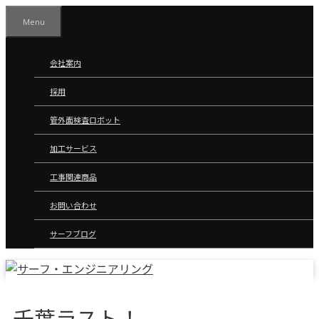
コ
Menu
ン
テ
ン
会社案内
ツ
採用
へ
ス
管外面検査ロボット
キ
ッ
加工サービス
プ
工事関連商品
お問い合わせ
サーフブログ
千葉ラスト！