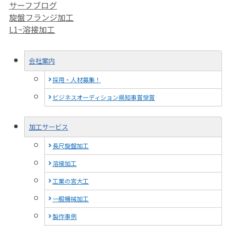
カ
サーフブログ
テ
旋盤フランジ加工
ゴ
L1~溶接加工
リ
ー
会社案内
採用・人材募集！
ビジネスオーディション県知事賞受賞
加工サービス
長尺旋盤加工
溶接加工
工業の宮大工
一般機械加工
製作事例