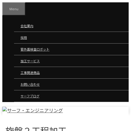
コ
Menu
ン
テ
ン
会社案内
ツ
採用
へ
ス
管外面検査ロボット
キ
ッ
加工サービス
プ
工事関連商品
お問い合わせ
サーフブログ
旋盤２工程加工