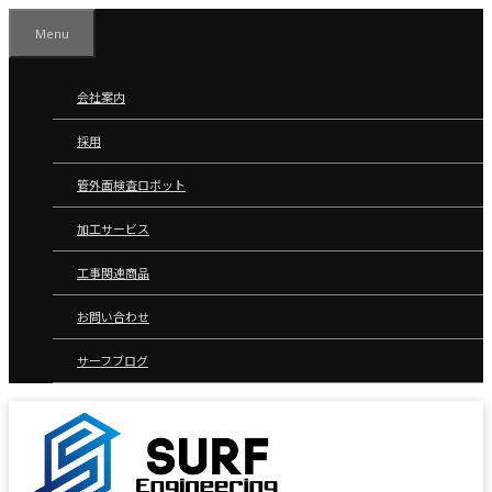
コ
Menu
ン
テ
ン
会社案内
ツ
採用
へ
ス
管外面検査ロボット
キ
ッ
加工サービス
プ
工事関連商品
お問い合わせ
サーフブログ