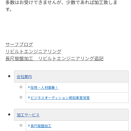
多数はお受けできませんが、少数であれば加工致しま
す。
カ
サーフブログ
テ
リビルトエンジニアリング
ゴ
長尺旋盤加工 リビルトエンジニアリング追記
リ
ー
会社案内
採用・人材募集！
ビジネスオーディション県知事賞受賞
加工サービス
長尺旋盤加工